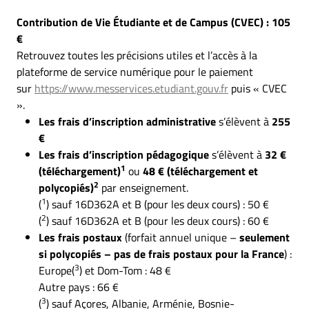
Contribution de Vie Étudiante et de Campus
(CVEC) : 105
€
Retrouvez toutes les précisions utiles et l’accès à la
plateforme de service numérique pour le paiement
sur
https://www.messervices.etudiant.gouv.fr
puis « CVEC
».
Les frais d’inscription administrative
s’élèvent à
255
€
Les frais d’inscription pédagogique
s’élèvent à
32 €
1
(téléchargement)
ou
48 € (téléchargement et
2
polycopiés)
par enseignement.
1
(
) sauf 16D362A et B (pour les deux cours) : 50 €
2
(
) sauf 16D362A et B (pour les deux cours) : 60 €
Les frais postaux
(forfait annuel unique –
seulement
si polycopiés – pas de frais postaux pour la France
) :
3
Europe(
) et Dom-Tom : 48 €
Autre pays : 66 €
3
(
) sauf Açores, Albanie, Arménie, Bosnie-