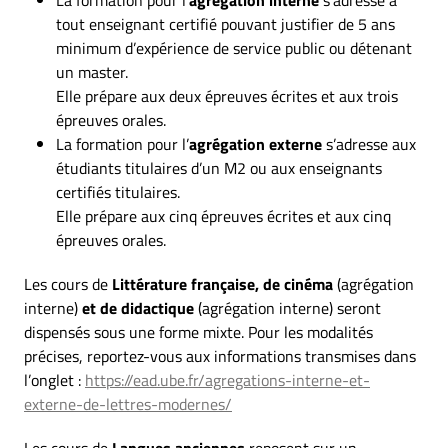
La formation pour l’
agrégation interne
s’adresse à
tout enseignant certifié pouvant justifier de 5 ans
minimum d’expérience de service public ou détenant
un master.
Elle prépare aux deux épreuves écrites et aux trois
épreuves orales.
La formation pour l’
agrégation externe
s’adresse aux
étudiants titulaires d’un M2 ou aux enseignants
certifiés titulaires.
Elle prépare aux cinq épreuves écrites et aux cinq
épreuves orales.
Les cours de
Littérature française, de cinéma
(agrégation
interne)
et de didactique
(agrégation interne) seront
dispensés sous une forme mixte. Pour les modalités
précises, reportez-vous aux informations transmises dans
l’onglet :
https://ead.ube.fr/agregations-interne-et-
externe-de-lettres-modernes/