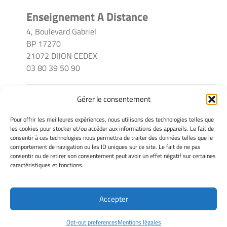
Enseignement A Distance
4, Boulevard Gabriel
BP 17270
21072 DIJON CEDEX
03 80 39 50 90
Gérer le consentement
INFORMATIONS LÉGALES
Pour offrir les meilleures expériences, nous utilisons des technologies telles que
Mentions légales
les cookies pour stocker et/ou accéder aux informations des appareils. Le fait de
consentir à ces technologies nous permettra de traiter des données telles que le
Gérer mes cookies
comportement de navigation ou les ID uniques sur ce site. Le fait de ne pas
Déclaration de confidentialité
consentir ou de retirer son consentement peut avoir un effet négatif sur certaines
Avertissement
caractéristiques et fonctions.
Cookie Policy
Accepter
Site Officiel - EAD @ 2026
Opt-out preferences
Mentions légales
Copyright Université de Bourgogne Europe