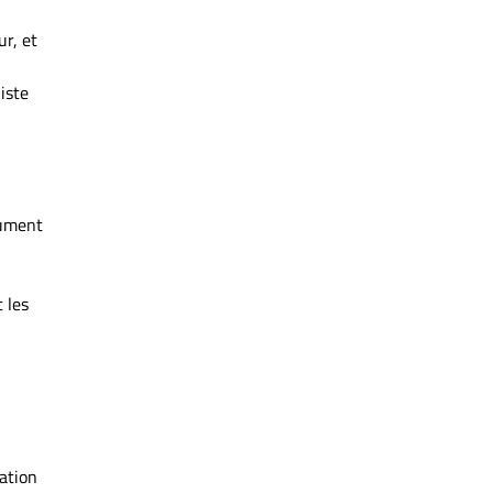
ur, et
iste
cument
 les
sation