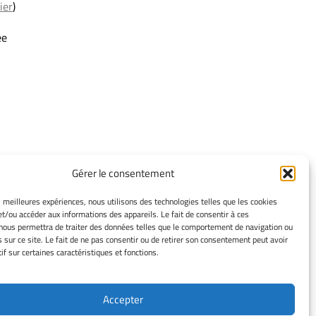
ier
)
ée
INFORMATIONS
Gérer le consentement
LÉGALES
es meilleures expériences, nous utilisons des technologies telles que les cookies
et/ou accéder aux informations des appareils. Le fait de consentir à ces
Mentions légales
nous permettra de traiter des données telles que le comportement de navigation ou
Gérer mes cookies
s sur ce site. Le fait de ne pas consentir ou de retirer son consentement peut avoir
Déclaration de confidentialité
if sur certaines caractéristiques et fonctions.
Avertissement
Cookie Policy
Accepter