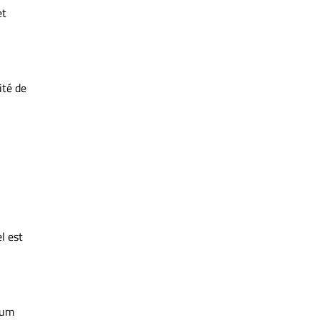
et
ité de
el est
rum